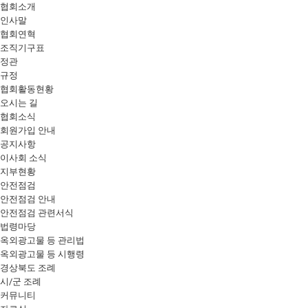
협회소개
인사말
협회연혁
조직기구표
정관
규정
협회활동현황
오시는 길
협회소식
회원가입 안내
공지사항
이사회 소식
지부현황
안전점검
안전점검 안내
안전점검 관련서식
법령마당
옥외광고물 등 관리법
옥외광고물 등 시행령
경상북도 조례
시/군 조례
커뮤니티