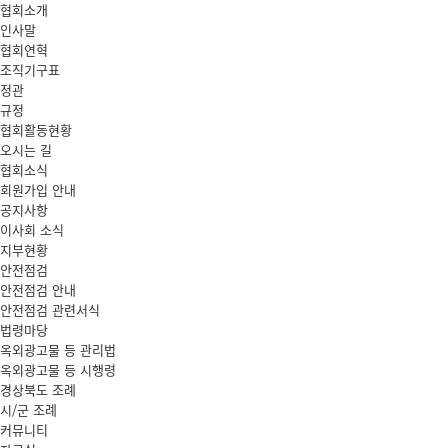
협회소개
인사말
협회연혁
조직기구표
정관
규정
협회활동현황
오시는 길
협회소식
회원가입 안내
공지사항
이사회 소식
지부현황
안전점검
안전점검 안내
안전점검 관련서식
법령마당
옥외광고물 등 관리법
옥외광고물 등 시행령
경상북도 조례
시/군 조례
커뮤니티