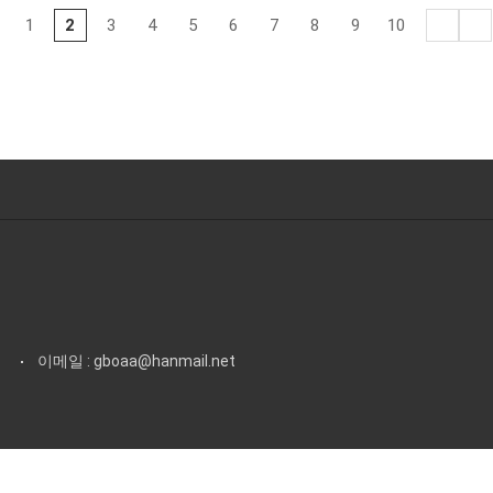
1
2
3
4
5
6
7
8
9
10
3
이메일 : gboaa@hanmail.net