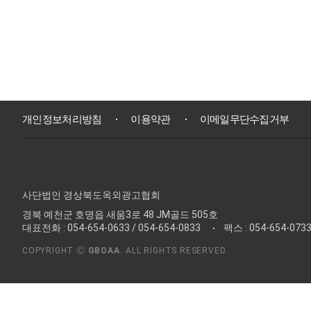
개인정보처리방침
이용약관
이메일무단수집거부
사단법인 경상북도옥외광고협회
경북 예천군 호명읍 새움3로 48 JM골드 505호
대표전화 : 054-654-0633 / 054-654-0833
팩스 : 054-654-073
COPYRIGHT Ⓒ
GBOAA.
ALL RIGHTS RESERVED.