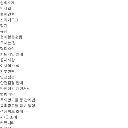
협회소개
인사말
협회연혁
조직기구표
정관
규정
협회활동현황
오시는 길
협회소식
회원가입 안내
공지사항
이사회 소식
지부현황
안전점검
안전점검 안내
안전점검 관련서식
법령마당
옥외광고물 등 관리법
옥외광고물 등 시행령
경상북도 조례
시/군 조례
커뮤니티