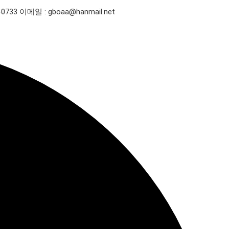
-0733
이메일 : gboaa@hanmail.net