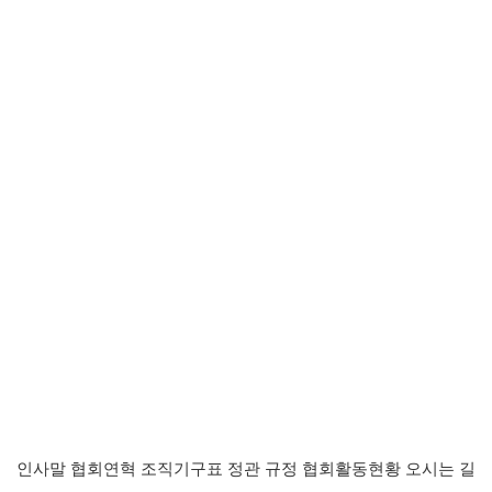
인사말
협회연혁
조직기구표
정관
규정
협회활동현황
오시는 길